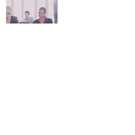
Kontaktangaben
info@assessment-center-institut.de
Düsseldorf, Germany
© 2023 by ACI.
Proudly created with
Wix.com
Impressum