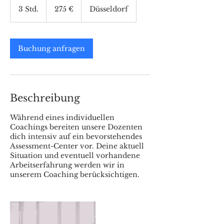
Euro
3 Std.
3
275 €
Düsseldorf
S
t
d
.
Buchung anfragen
Beschreibung
Während eines individuellen
Coachings bereiten unsere Dozenten
dich intensiv auf ein bevorstehendes
Assessment-Center vor. Deine aktuell
Situation und eventuell vorhandene
Arbeitserfahrung werden wir in
unserem Coaching berücksichtigen.